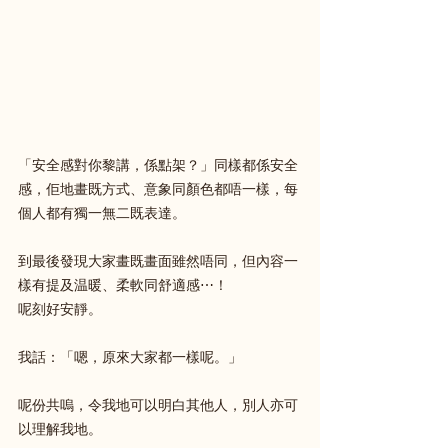
「安全感對你黎講，係點架？」同樣都係安全
感，佢地畫既方式、意象同顏色都唔一樣，每
個人都有獨一無二既表達。
到最後發現大家畫既畫面雖然唔同，但內容一
樣有提及温暖、柔軟同舒適感⋯！
呢刻好安靜。
我話：「嗯，原來大家都一樣呢。」
呢份共嗚，令我地可以明白其他人，別人亦可
以理解我地。