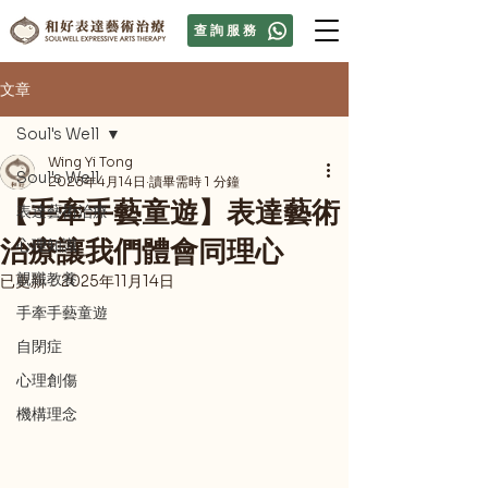
查詢服務
文章
Soul's Well
Wing Yi Tong
Soul's Well
2023年4月14日
讀畢需時 1 分鐘
【手牽手藝童遊】表達藝術
表達藝術治療
治療讓我們體會同理心
心理知識
親職教養
已更新：
2025年11月14日
手牽手藝童遊
自閉症
心理創傷
機構理念