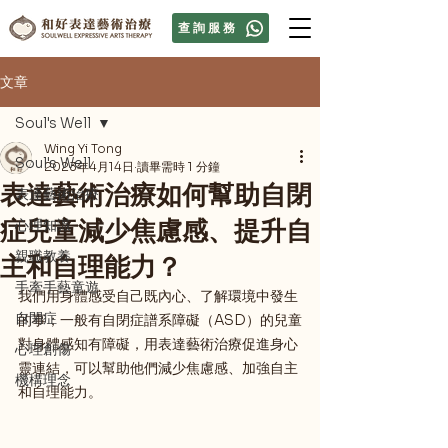
查詢服務
文章
Soul's Well
Wing Yi Tong
Soul's Well
2023年4月14日
讀畢需時 1 分鐘
表達藝術治療如何幫助自閉
表達藝術治療
症兒童減少焦慮感、提升自
心理知識
主和自理能力？
親職教養
手牽手藝童遊
我們用身體感受自己既內心、了解環境中發生
自閉症
的事；一般有自閉症譜系障礙（ASD）的兒童
對身體感知有障礙，用表達藝術治療促進身心
心理創傷
靈連結，可以幫助他們減少焦慮感、加強自主
機構理念
和自理能力。