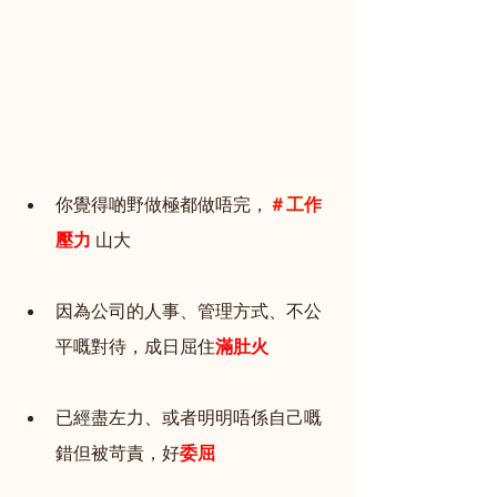
你覺得啲野做極都做唔完，
＃工作
壓力 
山大
因為公司的人事、管理方式、不公
平嘅對待，成日屈住
滿肚火
已經盡左力、或者明明唔係自己嘅
錯但被苛責，好
委屈