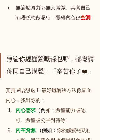
無論點努力都無人賞識、其實自己
都唔係想做呢行，覺得內心好
空洞
無論你經歷緊嘅係乜野，都邀請
你同自己講聲：「辛苦你了❤️」
其實 
#唔想返工
 最好嘅解決方法係直面
內心，找出你的：
內心需求
（例
如：希望能力被認
可、希望被公平對待等）
內在資源 
（例如
：你的優勢/強項、