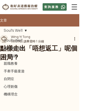
查詢服務
文章
Soul's Well
Wing Yi Tong
Soul's Well
6月29日
讀畢需時 1 分鐘
點樣走出「唔想返工」呢個
表達藝術治療
困局？
心理知識
親職教養
手牽手藝童遊
自閉症
心理創傷
機構理念