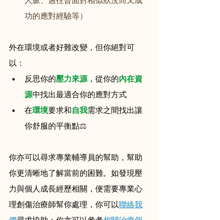
人脈、過往曾面對相似狀況而又成
功的應對經驗等）
外在環境或者好難改變，但你絕對可
以：
反思你的
壓力來源
，從你的
內在資
源
中找出最適合你的應對方式
在
環境
要求和
自我
需求之間找出讓
你舒服的平衡點
⚖️
你亦可以尋求專業輔導員的幫助，幫助
你更清晰地了解當前的困難。如發現壓
力與個人成長經歷相關，便需要專業心
理創傷治療師幫你處理，你可以
聯絡我