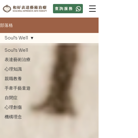
查詢服務
部落格
Soul's Well
Soul's Well
表達藝術治療
心理知識
親職教養
手牽手藝童遊
自閉症
心理創傷
機構理念